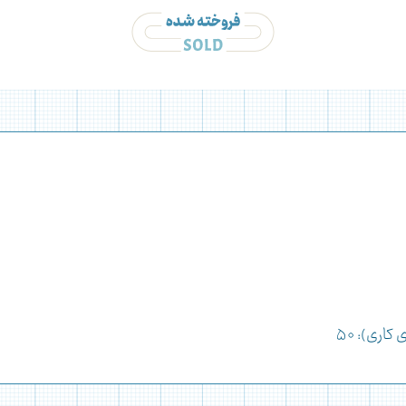
اری): ۵۰